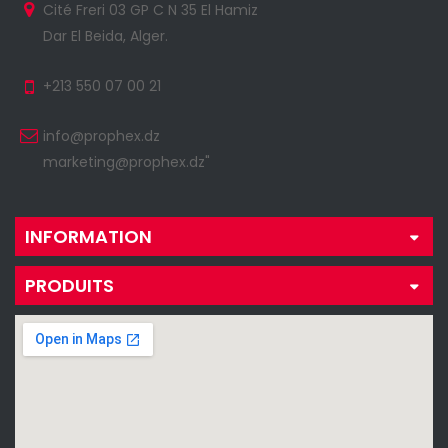
Cité Freri 03 GP C N 35 El Hamiz
Dar El Beida, Alger.
+213 550 07 00 21
info@prophex.dz
marketing@prophex.dz"
INFORMATION
PRODUITS