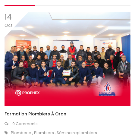
14
Oct
Formation Plombiers À Oran
0 Comments
Plomberie
,
Plombiers
,
Séminaireplombiers