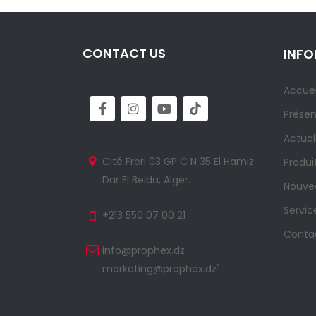
CONTACT US
INF
Accuei
Présen
Actual
Cité Freri 03 GP C N 35 El Hamiz
Produi
Dar El Beida, Alger.
Nouvea
Servic
+213 550 07 00 21
Conta
info@prophex.dz
marketing@prophex.dz"