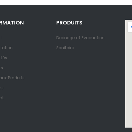
ORMATION
PRODUITS
l
Drainage et Evacuation
tation
Sanitaire
ités
ts
ux Produits
es
ct