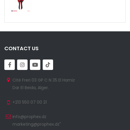
CONTACT US
Cité Freri 03 GP C N 35 El Hamiz
Dar El Beida, Alger.
+213 550 07 00 21
info@prophex.dz
marketing@prophex.dz"