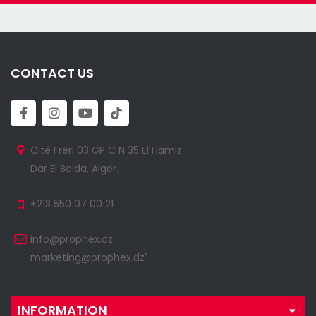
CONTACT US
Cité Freri 03 GP C N 35 El Hamiz
Dar El Beida, Alger.
+213 550 07 00 21
info@prophex.dz
marketing@prophex.dz"
INFORMATION