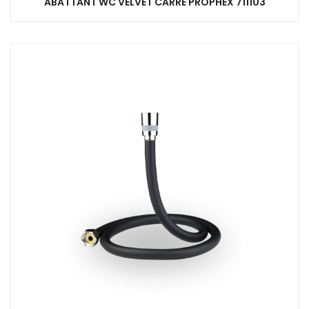
ABATTANT WC VELVET CARRÉ PROPHEX 711103