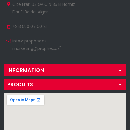
Cité Freri 03 GP C N 35 El Hamiz
Dar El Beida, Alger.
+213 550 07 00 21
info@prophex.dz
marketing@prophex.dz"
INFORMATION
PRODUITS