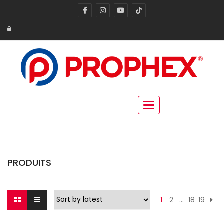
Toggle navigation
PRODUITS
1
2
…
18
19