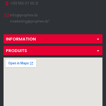
+213 550 07 00 21
info@prophex.dz
marketing@prophex.dz"
INFORMATION
PRODUITS