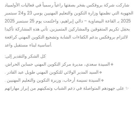
شاركت شركة بروفكس بفخر بصفتها راعياً رسمياً في فعاليات الأولمبياد
الجهوية التي نظمتها وزارة التكوين والتعليم المهنيين يومي 23 و24 سبتمبر
2025 بـ القاعة البيضاوية – دالي إبراهيم، واختُتمت يوم 25 سبتمبر 2025
بحفل تكريم المتفوقين والمشاركين المتميزين. تأتي هذه المشاركة تأكيدا
لالتزام بروفكس بدعم الكفاءات الشابة وتشجيع التكوين المهني كرافعة
أساسية لبناء مستقبل واعد.
:كل الشكر والتقدير إلى
.السيدة سعدي، مديرة مركز التكوين المهني حساين الحراش🔹
. السيد المدير الولائي للتكوين المهني طويل عبد القادر🔹
. السيدة نسيمة أرحاب، وزيرة التكوين والتعليم المهنيين🔹
على جهودهم المتواصلة في دعم الشباب وتمكينهم من إبراز مهاراتهم ✨