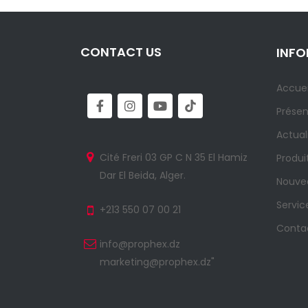
CONTACT US
INF
Accuei
Présen
Actual
Cité Freri 03 GP C N 35 El Hamiz
Produi
Dar El Beida, Alger.
Nouvea
Servic
+213 550 07 00 21
Conta
info@prophex.dz
marketing@prophex.dz"