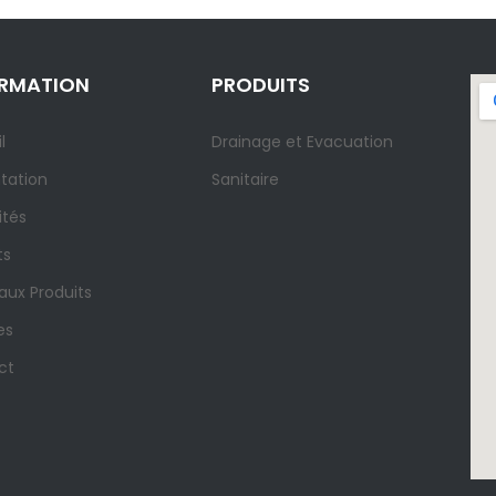
ORMATION
PRODUITS
l
Drainage et Evacuation
tation
Sanitaire
ités
ts
ux Produits
es
ct