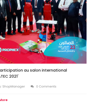
articipation au salon international
TEC 2021'
y:
ShopManager
0 Comments
More