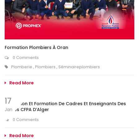
Formation Plombiers À Oran
0 Comments
Plomberie
,
Plombiers
,
Séminaireplombiers
Read More
17
Réception Et Formation De Cadres Et Enseignants Des
Jan
Écoles CFPA D’Alger
0 Comments
Read More