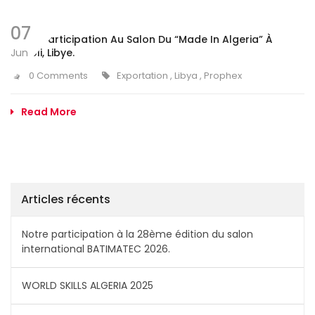
07
Notre Participation Au Salon Du “Made In Algeria” À
Jun
Tripoli, Libye.
0 Comments
Exportation
,
Libya
,
Prophex
Read More
Articles récents
Notre participation à la 28ème édition du salon
international BATIMATEC 2026.
WORLD SKILLS ALGERIA 2025