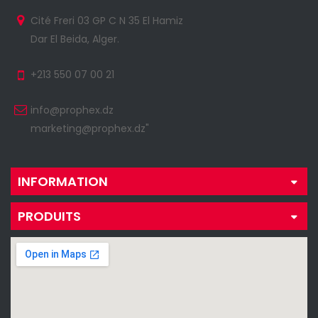
Cité Freri 03 GP C N 35 El Hamiz
Dar El Beida, Alger.
+213 550 07 00 21
info@prophex.dz
marketing@prophex.dz"
INFORMATION
PRODUITS