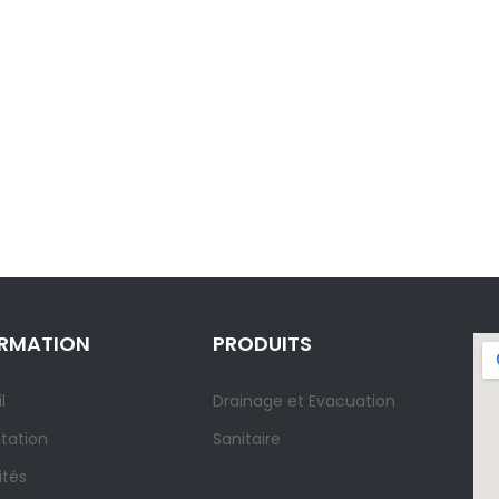
ORMATION
PRODUITS
l
Drainage et Evacuation
tation
Sanitaire
ités