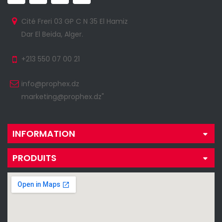
Cité Freri 03 GP C N 35 El Hamiz
Dar El Beida, Alger.
+213 550 07 00 21
info@prophex.dz
marketing@prophex.dz"
INFORMATION
PRODUITS