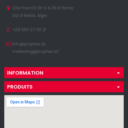
Cité Freri 03 GP C N 35 El Hamiz
Dar El Beida, Alger.
+213 550 07 00 21
info@prophex.dz
marketing@prophex.dz"
INFORMATION
PRODUITS