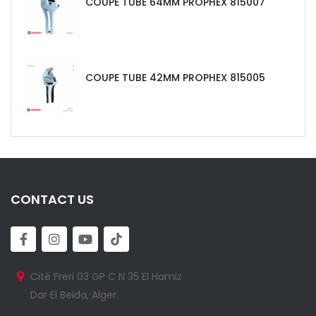
COUPE TUBE 64MM PROPHEX 815007
COUPE TUBE 42MM PROPHEX 815005
CONTACT US
Cité Freri 03 GP C N 35 El Hamiz
Dar El Beida, Alger.