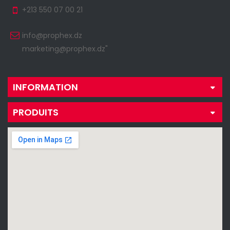
+213 550 07 00 21
info@prophex.dz
marketing@prophex.dz"
INFORMATION
PRODUITS