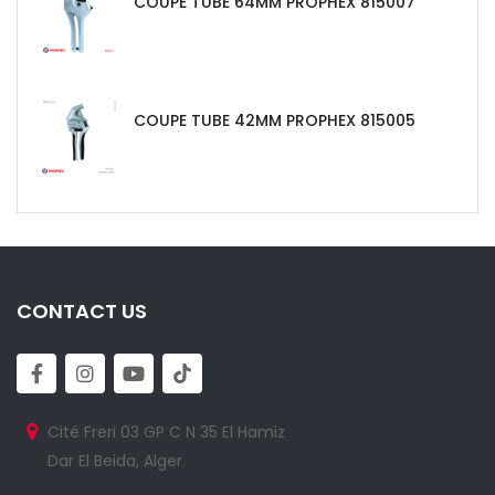
COUPE TUBE 64MM PROPHEX 815007
COUPE TUBE 42MM PROPHEX 815005
CONTACT US
Cité Freri 03 GP C N 35 El Hamiz
Dar El Beida, Alger.