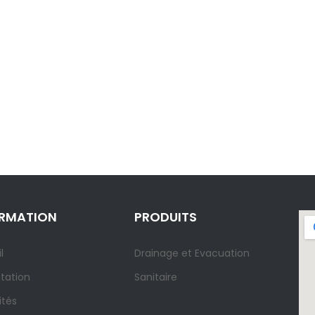
ORMATION
PRODUITS
l
Drainage et Evacuation
tation
Sanitaire
ités