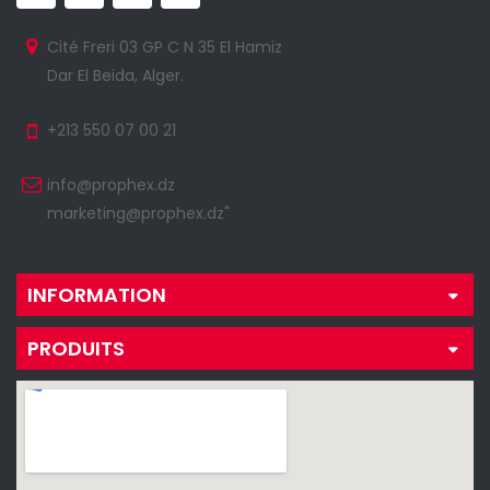
Cité Freri 03 GP C N 35 El Hamiz
Dar El Beida, Alger.
+213 550 07 00 21
info@prophex.dz
marketing@prophex.dz"
INFORMATION
PRODUITS