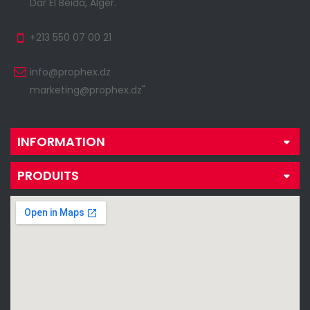
Dar El Beida, Alger.
+213 550 07 00 21
info@prophex.dz
marketing@prophex.dz"
INFORMATION
PRODUITS