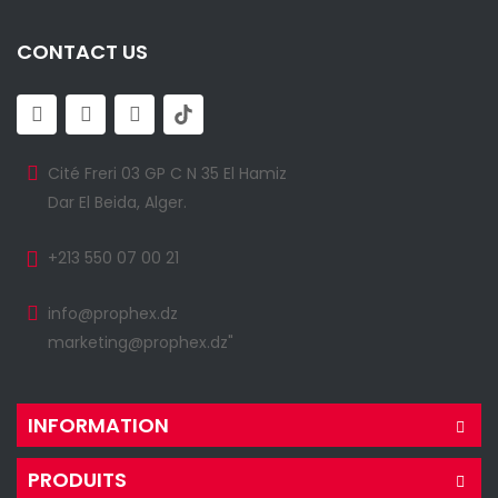
CONTACT US
Cité Freri 03 GP C N 35 El Hamiz
Dar El Beida, Alger.
+213 550 07 00 21
info@prophex.dz
marketing@prophex.dz"
INFORMATION
PRODUITS