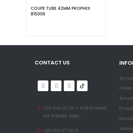
COUPE TUBE 42MM PROPHEX
815005
CONTACT US
INF
Accuei
Présen
Actual
Cité Freri 03 GP C N 35 El Hamiz
Produi
Dar El Beida, Alger.
Nouvea
Servic
+213 550 07 00 21