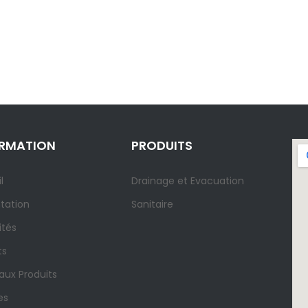
ORMATION
PRODUITS
l
Drainage et Evacuation
tation
Sanitaire
ités
ts
ux Produits
es