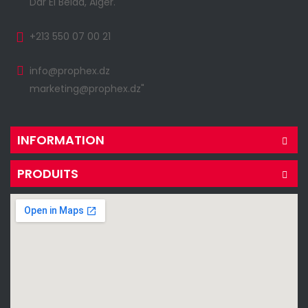
Dar El Beida, Alger.
+213 550 07 00 21
info@prophex.dz
marketing@prophex.dz"
INFORMATION
PRODUITS