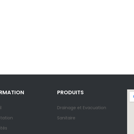
ORMATION
PRODUITS
l
Drainage et Evacuation
tation
Sanitaire
ités