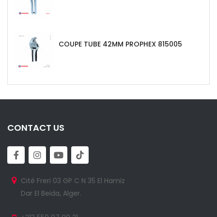
COUPE TUBE 42MM PROPHEX 815005
CONTACT US
Cité Freri 03 GP C N 35 El Hamiz
Dar El Beida, Alger.