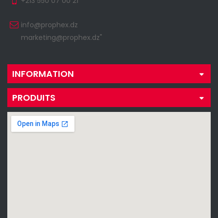
+213 550 07 00 21
info@prophex.dz
marketing@prophex.dz"
INFORMATION
PRODUITS