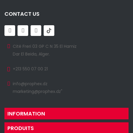
CONTACT US
Cité Freri 03 GP C N 35 El Hamiz
Dar El Beida, Alger.
+213 550 07 00 21
info@prophex.dz
marketing@prophex.dz"
INFORMATION
PRODUITS