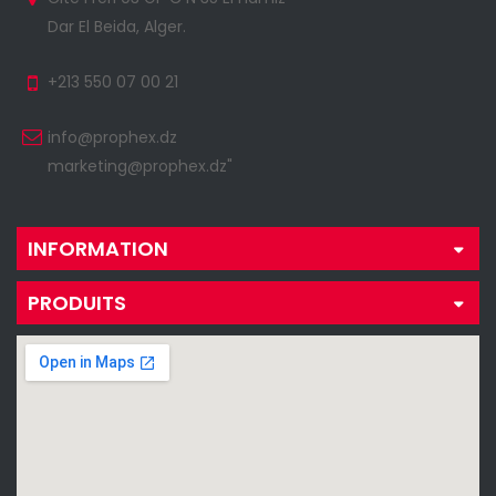
Dar El Beida, Alger.
+213 550 07 00 21
info@prophex.dz
marketing@prophex.dz"
INFORMATION
PRODUITS