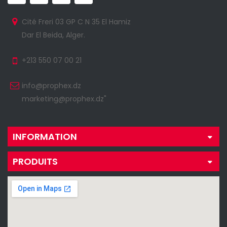
Cité Freri 03 GP C N 35 El Hamiz
Dar El Beida, Alger.
+213 550 07 00 21
info@prophex.dz
marketing@prophex.dz"
INFORMATION
PRODUITS