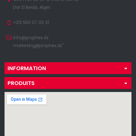
Dar El Beida, Alger.
+213 550 07 00 21
info@prophex.dz
marketing@prophex.dz"
INFORMATION
PRODUITS