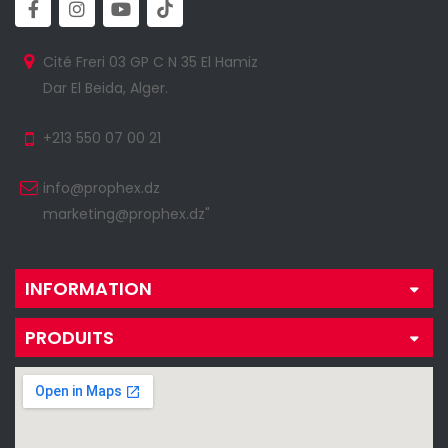
Cité Freri 03 GP C N 35 El Hamiz
Dar El Beida, Alger.
+213 550 07 00 21
info@prophex.dz
marketing@prophex.dz"
INFORMATION
PRODUITS