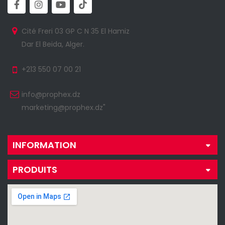
Cité Freri 03 GP C N 35 El Hamiz
Dar El Beida, Alger.
+213 550 07 00 21
info@prophex.dz
marketing@prophex.dz"
INFORMATION
PRODUITS