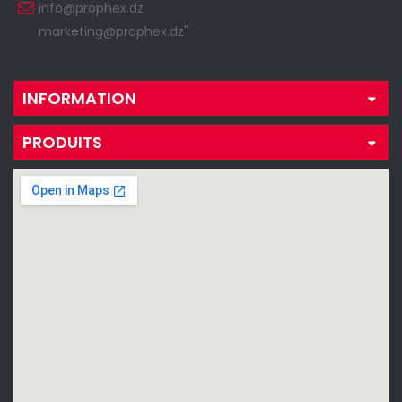
info@prophex.dz
marketing@prophex.dz"
INFORMATION
PRODUITS