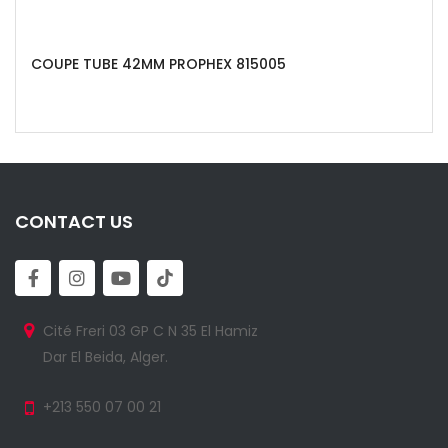
COUPE TUBE 42MM PROPHEX 815005
CONTACT US
Cité Freri 03 GP C N 35 El Hamiz
Dar El Beida, Alger.
+213 550 07 00 21