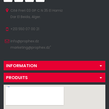
Cité Freri 03 GP C N 35 El Hamiz
Dar El Beida, Alger.
+213 550 07 00 21
info@prophex.dz
marketing@prophex.dz"
INFORMATION
PRODUITS