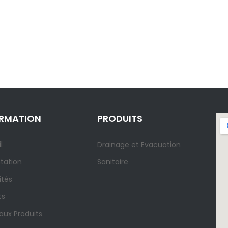
ORMATION
PRODUITS
l
Drainage et Evacuation
tation
Sanitaire
ités
ts
ux Produits