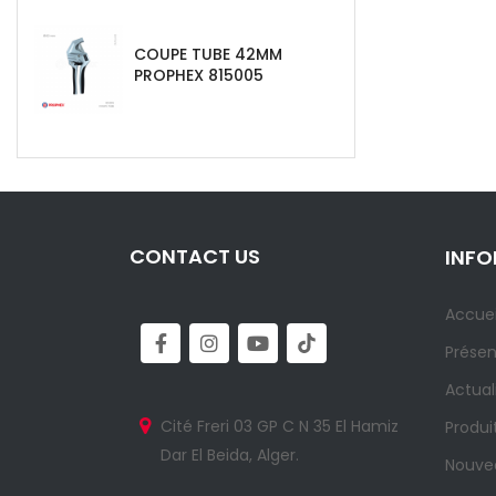
COUPE TUBE 42MM
PROPHEX 815005
CONTACT US
INF
Accuei
Présen
Actual
Cité Freri 03 GP C N 35 El Hamiz
Produi
Dar El Beida, Alger.
Nouvea