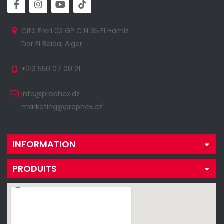
Cité Freri 03 GP C N 35 El Hamiz
Dar El Beida, Alger.
+213 550 07 00 21
info@prophex.dz
marketing@prophex.dz"
INFORMATION
PRODUITS