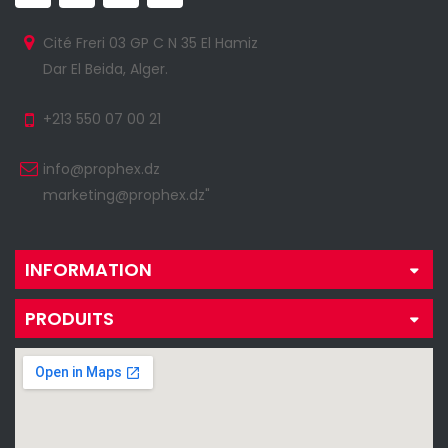
Cité Freri 03 GP C N 35 El Hamiz
Dar El Beida, Alger.
+213 550 07 00 21
info@prophex.dz
marketing@prophex.dz"
INFORMATION
PRODUITS