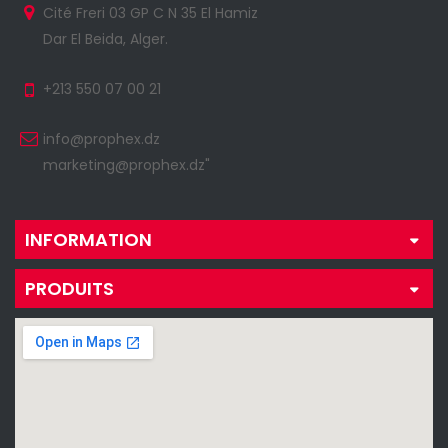
Cité Freri 03 GP C N 35 El Hamiz
Dar El Beida, Alger.
+213 550 07 00 21
info@prophex.dz
marketing@prophex.dz"
INFORMATION
PRODUITS