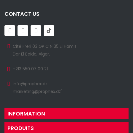
CONTACT US
Cité Freri 03 GP C N 35 El Hamiz
Dar El Beida, Alger.
+213 550 07 00 21
info@prophex.dz
marketing@prophex.dz"
INFORMATION
PRODUITS