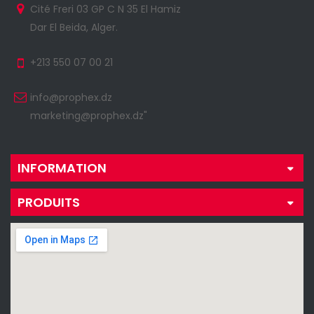
Cité Freri 03 GP C N 35 El Hamiz
Dar El Beida, Alger.
+213 550 07 00 21
info@prophex.dz
marketing@prophex.dz"
INFORMATION
PRODUITS