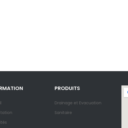
ORMATION
PRODUITS
l
Drainage et Evacuation
tation
Sanitaire
ités