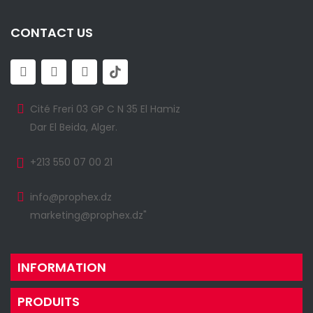
CONTACT US
Cité Freri 03 GP C N 35 El Hamiz
Dar El Beida, Alger.
+213 550 07 00 21
info@prophex.dz
marketing@prophex.dz"
INFORMATION
PRODUITS