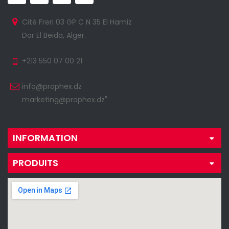
Cité Freri 03 GP C N 35 El Hamiz
Dar El Beida, Alger.
+213 550 07 00 21
info@prophex.dz
marketing@prophex.dz"
INFORMATION
PRODUITS