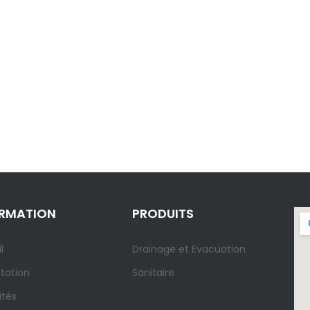
ORMATION
PRODUITS
l
Drainage et Evacuation
tation
Sanitaire
ités