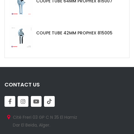
COUPE TUBE 64MM PROPHEX 815007
COUPE TUBE 42MM PROPHEX 815005
CONTACT US
Cité Freri 03 GP C N 35 El Hamiz
Dar El Beida, Alger.