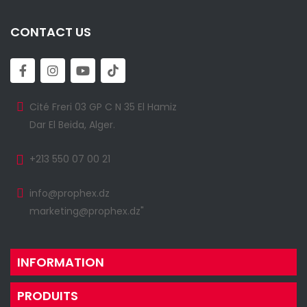
CONTACT US
Cité Freri 03 GP C N 35 El Hamiz
Dar El Beida, Alger.
+213 550 07 00 21
info@prophex.dz
marketing@prophex.dz"
INFORMATION
PRODUITS