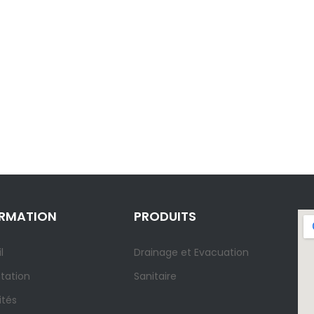
ORMATION
PRODUITS
l
Drainage et Evacuation
tation
Sanitaire
ités