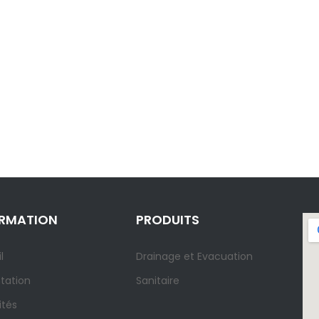
ORMATION
PRODUITS
l
Drainage et Evacuation
tation
Sanitaire
ités