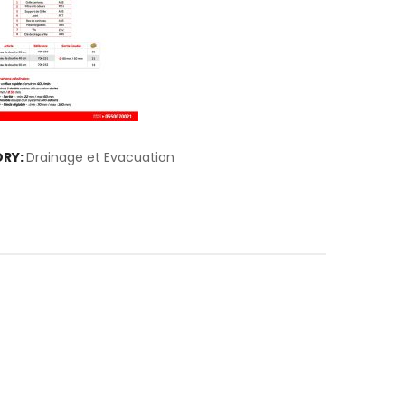
RY:
Drainage et Evacuation